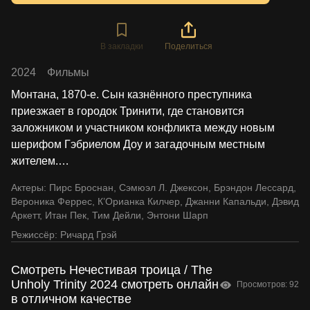
В закладки
Поделиться
2024
Фильмы
Монтана, 1870-е. Сын казнённого преступника
приезжает в городок Тринити, где становится
заложником и участником конфликта между новым
шерифом Гэбриелом Доу и загадочным местным
жителем.
…
Актеры:
Пирс Броснан
,
Сэмюэл Л. Джексон
,
Брэндон Лессард
,
Вероника Феррес
,
К’Орианка Килчер
,
Джанни Капальди
,
Дэвид
Аркетт
,
Итан Пек
,
Тим Дейли
,
Энтони Шарп
Режиссёр:
Ричард Грэй
Смотреть Нечестивая троица / The
Unholy Trinity 2024 смотреть онлайн
Просмотров: 92
в отличном качестве